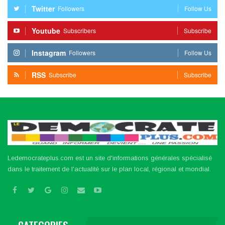
Twitter
Followers
Follow Us
Youtube
Subscribers
Subscribe
Instagram
Followers
Follow Us
RSS
Subscribe
Subscribe
Ledemocrateplus.com est un site d'informations générales spécialisé
dans le traitement de l'actualité sur le plan local, régional et mondial.