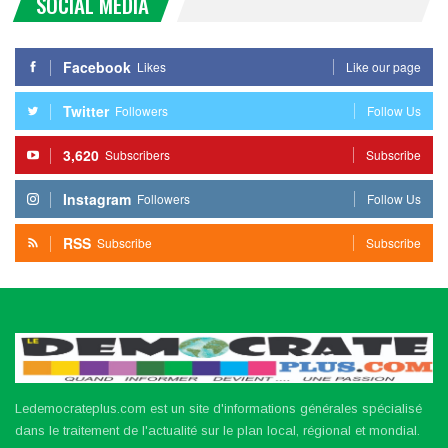
SOCIAL MEDIA
Facebook
Likes
Like our page
Twitter
Followers
Follow Us
3,620
Subscribers
Subscribe
Instagram
Followers
Follow Us
RSS
Subscribe
Subscribe
Ledemocrateplus.com est un site d'informations générales spécialisé
dans le traitement de l'actualité sur le plan local, régional et mondial.