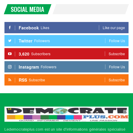
SOCIAL MEDIA
Facebook
Likes
Like our page
Twitter
Followers
Follow Us
3,620
Subscribers
Subscribe
Instagram
Followers
Follow Us
RSS
Subscribe
Subscribe
Ledemocrateplus.com est un site d'informations générales spécialisé