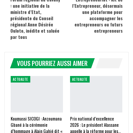
: une initiative de la
l’Entrepreneur, désormais
ministre d’Etat,
une plateforme pour
présidente du Conseil
accompagner les
régional Anne Désirée
entrepreneurs ou futurs
Ouloto, inédite et saluée
entrepreneurs
par tous
VOUS POURRIEZ AUSSI AIMER
ACTUALITE
ACTUALITE
Koumassi SICOGI : Anzoumana
Prix national d’excellence
Gbané à la cérémonie
2026 : Le président Alassane
d’hommage à Alain Gahié dit «
appelle à la réforme pour les…