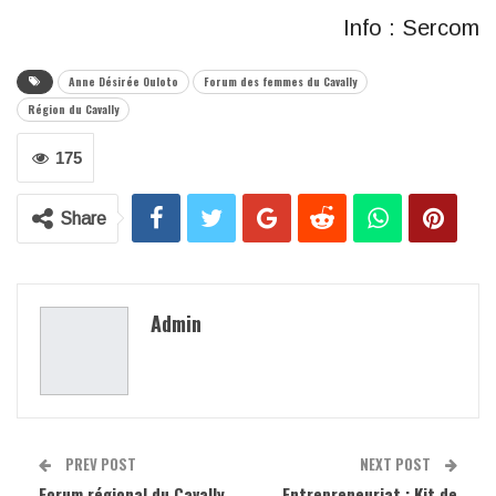
Info : Sercom
Anne Désirée Ouloto
Forum des femmes du Cavally
Région du Cavally
175
Share
Admin
PREV POST
NEXT POST
Forum régional du Cavally
Entrepreneuriat : Kit de