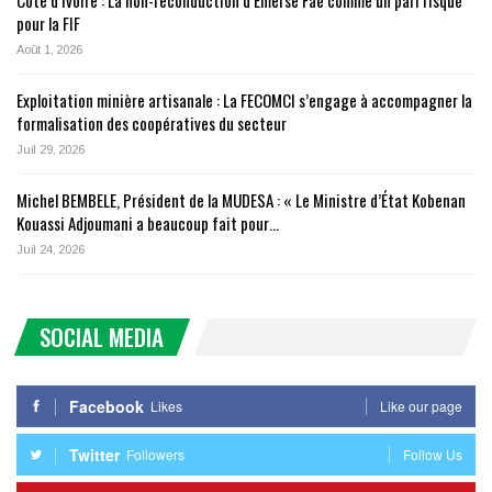
Côte d’Ivoire : La non-reconduction d’Emerse Faé comme un pari risqué
pour la FIF
Août 1, 2026
Exploitation minière artisanale : La FECOMCI s’engage à accompagner la
formalisation des coopératives du secteur
Juil 29, 2026
Michel BEMBELE, Président de la MUDESA : « Le Ministre d’État Kobenan
Kouassi Adjoumani a beaucoup fait pour…
Juil 24, 2026
SOCIAL MEDIA
Facebook
Likes
Like our page
Twitter
Followers
Follow Us