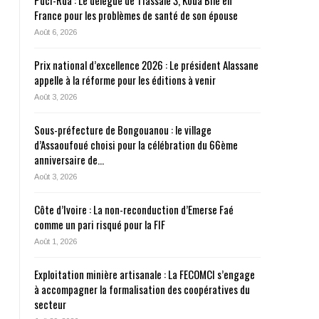
Pdci-Rda : Le délégué de Tiassalé 3, Koua Bilé en
France pour les problèmes de santé de son épouse
Août 6, 2026
Prix national d’excellence 2026 : Le président Alassane
appelle à la réforme pour les éditions à venir
Août 3, 2026
Sous-préfecture de Bongouanou : le village
d’Assaoufoué choisi pour la célébration du 66ème
anniversaire de…
Août 3, 2026
Côte d’Ivoire : La non-reconduction d’Emerse Faé
comme un pari risqué pour la FIF
Août 1, 2026
Exploitation minière artisanale : La FECOMCI s’engage
à accompagner la formalisation des coopératives du
secteur