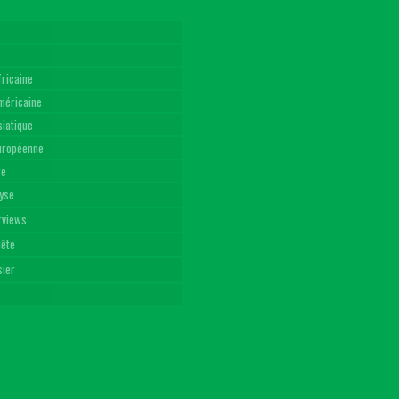
fricaine
américaine
siatique
Européenne
re
yse
rviews
uête
sier