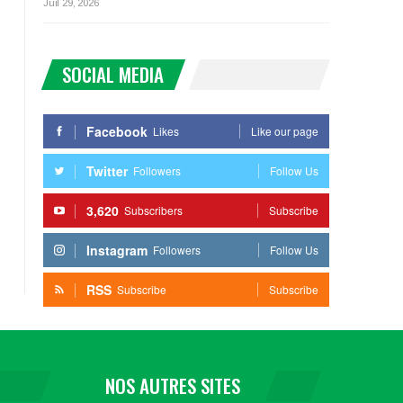
Juil 29, 2026
SOCIAL MEDIA
Facebook
Likes
Like our page
Twitter
Followers
Follow Us
3,620
Subscribers
Subscribe
Instagram
Followers
Follow Us
RSS
Subscribe
Subscribe
NOS AUTRES SITES